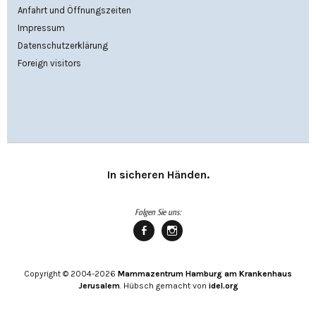
Anfahrt und Öffnungszeiten
Impressum
Datenschutzerklärung
Foreign visitors
In sicheren Händen.
Folgen Sie uns:
Mammazentrum
Mammazentrum
Hamburg
Hamburg
bei
bei
Copyright © 2004-2026
Mammazentrum Hamburg am Krankenhaus
facebook
Instagram
Jerusalem
. Hübsch gemacht von
idel.org