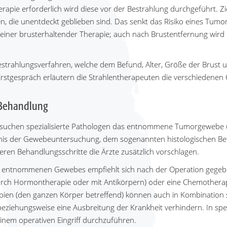
apie erforderlich wird diese vor der Bestrahlung durchgeführt. Zie
n, die unentdeckt geblieben sind. Das senkt das Risiko eines Tumor
einer brusterhaltender Therapie; auch nach Brustentfernung wird 
Bestrahlungsverfahren, welche dem Befund, Alter, Größe der Brust 
rstgespräch erläutern die Strahlentherapeuten die verschiedenen
Behandlung
rsuchen spezialisierte Pathologen das entnommene Tumorgewebe
nis der Gewebeuntersuchung, dem sogenannten histologischen Be
teren Behandlungsschritte die Ärzte zusätzlich vorschlagen.
s entnommenen Gewebes empfiehlt sich nach der Operation gegeb
durch Hormontherapie oder mit Antikörpern) oder eine Chemotherap
ien (den ganzen Körper betreffend) können auch in Kombination si
 beziehungsweise eine Ausbreitung der Krankheit verhindern. In spe
einem operativen Eingriff durchzuführen.