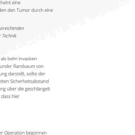
heint eine
den den Tumor durch eine
usreichenden
r Technik
als beim invasiven
gesunder Randsaum von
g darstellt, sollte der
eiten Sicherheitsabstand
g über die geschlängelt
 dass hier
 der Operation begonnen