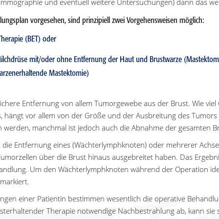
mmographie und eventuell weitere Untersuchungen) dann das wei
lungsplan vorgesehen, sind prinzipiell zwei Vorgehensweisen möglich:
Therapie (BET) oder
Milchdrüse mit/oder ohne Entfernung der Haut und Brustwarze (Mastektom
arzenerhaltende Mastektomie)
e sichere Entfernung von allem Tumorgewebe aus der Brust. Wie vie
ängt vor allem von der Größe und der Ausbreitung des Tumors ab
en werden, manchmal ist jedoch auch die Abnahme der gesamten Bru
gt die Entfernung eines (Wächterlymphknoten) oder mehrerer Achse
Tumorzellen über die Brust hinaus ausgebreitet haben. Das Ergebnis
andlung. Um den Wächterlymphknoten während der Operation iden
markiert.
ungen einer Patientin bestimmen wesentlich die operative Behandl
rusterhaltender Therapie notwendige Nachbestrahlung ab, kann sie s