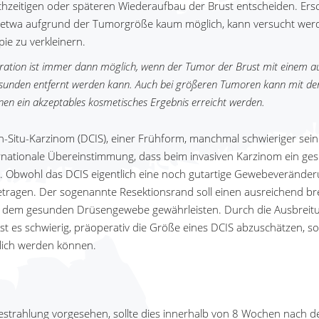
hzeitigen oder späteren Wiederaufbau der Brust entscheiden. Ersc
e etwa aufgrund der Tumorgröße kaum möglich, kann versucht wer
ie zu verkleinern.
ration ist immer dann möglich, wenn der Tumor der Brust mit einem a
sunden entfernt werden kann. Auch bei größeren Tumoren kann mit de
nen ein akzeptables kosmetisches Ergebnis erreicht werden.
n-Situ-Karzinom (DCIS), einer Frühform, manchmal schwieriger sein 
ernationale Übereinstimmung, dass beim invasiven Karzinom ein 
t. Obwohl das DCIS eigentlich eine noch gutartige Gewebeveränderun
etragen. Der sogenannte Resektionsrand soll einen ausreichend br
dem gesunden Drüsengewebe gewährleisten. Durch die Ausbreitun
st es schwierig, präoperativ die Größe eines DCIS abzuschätzen, so
lich werden können.
Bestrahlung vorgesehen, sollte dies innerhalb von 8 Wochen nach