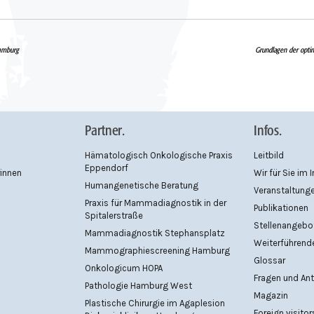
amburg
Grundlagen der opti
Partner.
Infos.
Hämatologisch Onkologische Praxis
Leitbild
Eppendorf
rinnen
Wir für Sie im 
Humangenetische Beratung
Veranstaltung
Praxis für Mammadiagnostik in der
Publikationen
Spitalerstraße
Stellenangebo
Mammadiagnostik Stephansplatz
Weiterführende
Mammographiescreening Hamburg
Glossar
Onkologicum HOPA
Fragen und An
Pathologie Hamburg West
Magazin
Plastische Chirurgie im Agaplesion
Foreign visitor