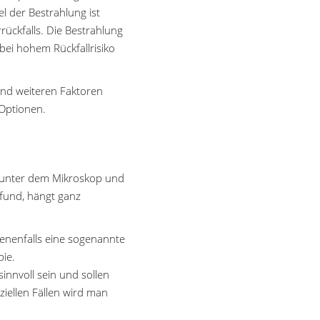
l der Bestrahlung ist
rückfalls. Die Bestrahlung
bei hohem Rückfallrisiko
und weiteren Faktoren
 Optionen.
 unter dem Mikroskop und
fund, hängt ganz
enenfalls eine sogenannte
ie.
nnvoll sein und sollen
ziellen Fällen wird man