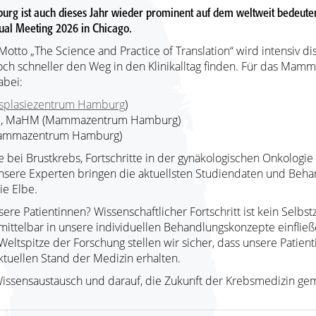
 ist auch dieses Jahr wieder prominent auf dem weltweit bedeute
al Meeting 2026 in Chicago.
otto „The Science and Practice of Translation“ wird intensiv dis
ch schneller den Weg in den Klinikalltag finden. Für das Ma
abei:
splasiezentrum Hamburg
)
hem, MaHM (Mammazentrum Hamburg)
 (Mammazentrum Hamburg)
bei Brustkrebs, Fortschritte in der gynäkologischen Onkologie
unsere Experten bringen die aktuellsten Studiendaten und Beha
ie Elbe.
re Patientinnen? Wissenschaftlicher Fortschritt ist kein Selbstz
ittelbar in unsere individuellen Behandlungskonzepte einfließ
Weltspitze der Forschung stellen wir sicher, dass unsere Patien
tuellen Stand der Medizin erhalten.
Wissensaustausch und darauf, die Zukunft der Krebsmedizin gem