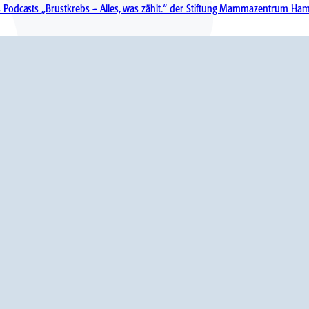
es Podcasts „Brustkrebs – Alles, was zählt.“ der Stiftung Mammazentrum Ha