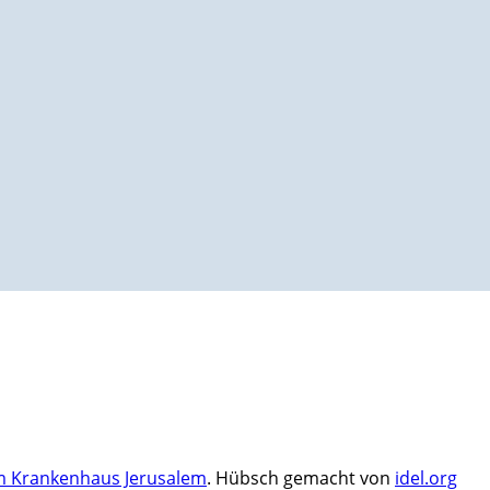
Krankenhaus Jerusalem
. Hübsch gemacht von
idel.org