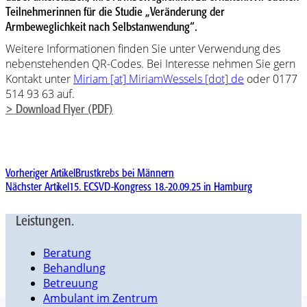
Teilnehmerinnen für die Studie „Veränderung der
Armbeweglichkeit nach Selbstanwendung“.
Weitere Informationen finden Sie unter Verwendung des
nebenstehenden QR-Codes. Bei Interesse nehmen Sie gern
Kontakt unter
Miriam [at] MiriamWessels [dot] de
oder 0177
514 93 63 auf.
> Download Flyer (PDF)
Vorheriger Artikel
Brustkrebs bei Männern
Nächster Artikel
15. ECSVD-Kongress 18.-20.09.25 in Hamburg
Leistungen.
Beratung
Behandlung
Betreuung
Ambulant im Zentrum