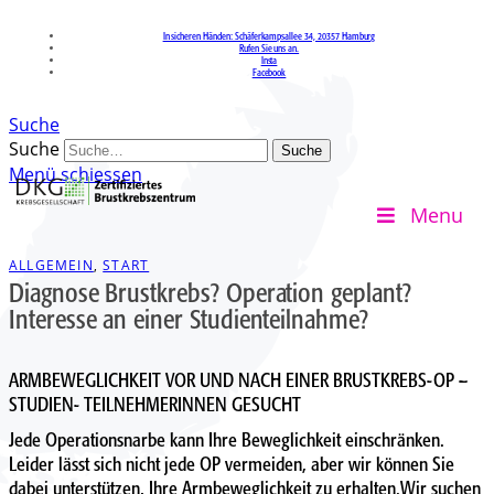
In sicheren Händen: Schäferkampsallee 34, 20357 Hamburg
Rufen Sie uns an.
Insta
Facebook
Suche
Suche
Menü schiessen
Menu
ALLGEMEIN
,
START
Diagnose Brustkrebs? Operation geplant?
Interesse an einer Studienteilnahme?
ARMBEWEGLICHKEIT VOR UND NACH EINER BRUSTKREBS-OP –
STUDIEN- TEILNEHMERINNEN GESUCHT
Jede Operationsnarbe kann Ihre Beweglichkeit einschränken.
Leider lässt sich nicht jede OP vermeiden, aber wir können Sie
dabei unterstützen, Ihre Armbeweglichkeit zu erhalten.Wir suchen